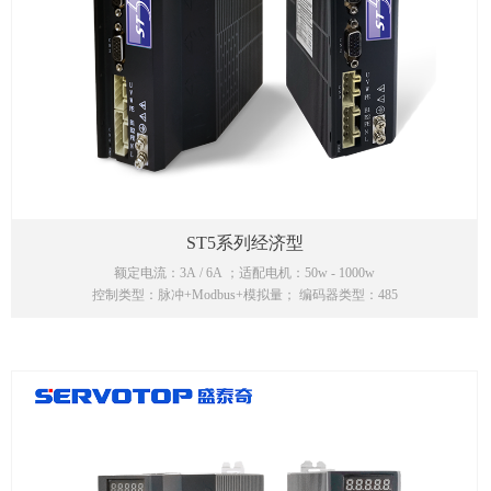
ST5系列经济型
额定电流：3A / 6A ；适配电机：50w - 1000w
控制类型：脉冲+Modbus+模拟量； 编码器类型：485