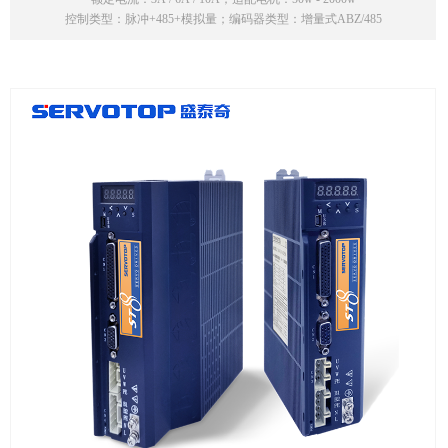
控制类型：脉冲+485+模拟量；编码器类型：增量式ABZ/485