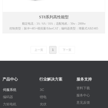
ST8系列高性能型
额定电流：3A / 6A / 10A；适配电机：50w - 2000w
控制类型：脉冲+485+模拟量/EtherCAT；编码器类型：增量式ABZ/485
上一页
1
下一页
产品中心
行业解决方案
服务支持
资料下载
伺服系统
3C
服务中心
编码器
锂电
意见反馈
力矩电机
光伏