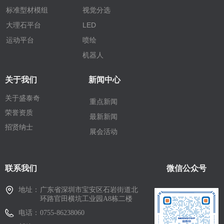
标准型材模组
视觉分选
大理石平台
LED
运动平台
喷绘
机器人
关于我们
新闻中心
关于盛泰奇
重点新闻
荣誉资质
最新新闻
招贤纳士
展会活动
联系我们
微信公众号
地址：
广东省深圳市宝安区石岩街道北
环路官田横坑工业园A8栋二楼
电话：
0755-86238060