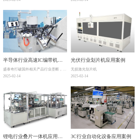
便安装到电气柜内，配合ST6高性能伺
服，具有高速、高精度、低振动等特
性。
半导体行业高速IC编带机应
光伏行业划片机应用案例
盛泰奇打破国外相关产品行业垄断，替
无损激光划片机
用案例
换日机高速DD，优异的驱动器算法，
2025-02-14
2025-02-14
缩短整定时间20%，提供设备效率最高
可达60K/H。
锂电行业叠片一体机应用案
3C行业自动化设备应用案例