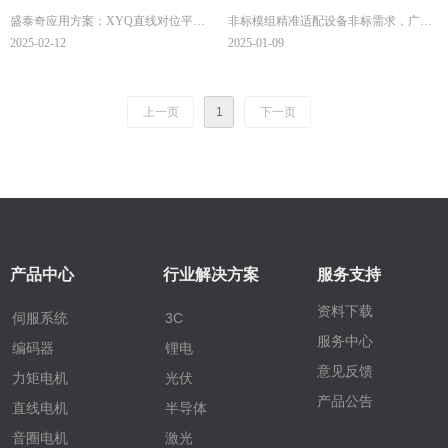
盛泰奇应用方案：XYQ直线对位平
非标模组精准适配设备非标需求，广泛
例
台，替换传统UVW旋转伺服方案，控
应用于视觉对位、校正、上下料、贴
2025-02-12
2025-01-09
制简单，效率更高。
合、点胶等工艺段。
上一页
1
下一页
产品中心
行业解决方案
服务支持
资料下载
伺服系统
3C
服务中心
编码器
锂电
意见反馈
力矩电机
光伏
产品公告
直线电机
半导体
音圈电机
激光