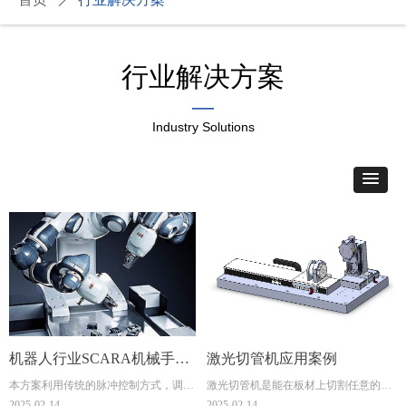
行业解决方案
—
Industry Solutions
机器人行业SCARA机械手应
激光切管机应用案例
本方案利用传统的脉冲控制方式，调试
激光切管机是能在板材上切割任意的设
用案例
方便，控制使用控制卡，体积较小，方
计图形
2025-02-14
2025-02-14