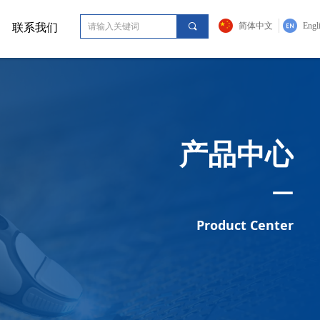
简体中文
Engl
联系我们
끠
产品中心
—
Product Center