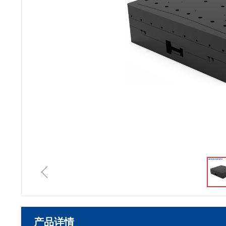
ꁆ
产品详情