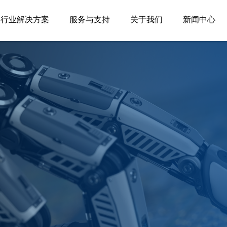
行业解决方案
服务与支持
关于我们
新闻中心