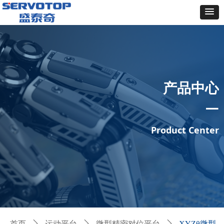
产品中心
—
Product Center
首页
ꄲ
运动平台
ꄲ
微型精密对位平台
ꄲ
XYZθ微型