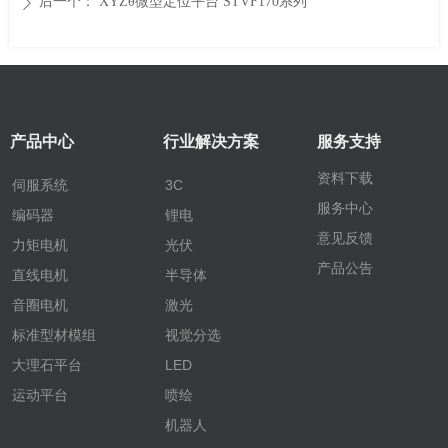
后一个：
XYZθ微型定位平台 STVF170系列
ꄲ
产品中心
行业解决方案
服务支持
资料下载
伺服系统
3C
服务中心
编码器
锂电
意见反馈
力矩电机
光伏
产品公告
直线电机
半导体
音圈电机
激光
标准型材模组
视觉分选
大理石平台
LED
运动平台
喷绘
机器人