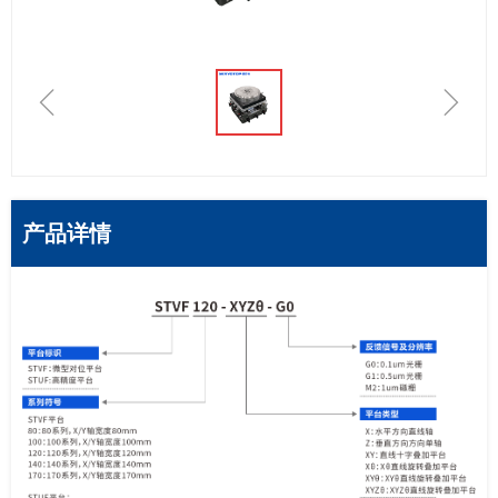
ꁆ
ꁇ
产品详情