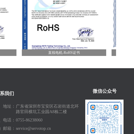
直线电机-RoHS证书
直线电机动子环保
微信公众号
系我们
地址：
广东省深圳市宝安区石岩街道北环
路官田横坑工业园A8栋二楼
电话：
0755-86238060
邮箱：
service@servotop.cn